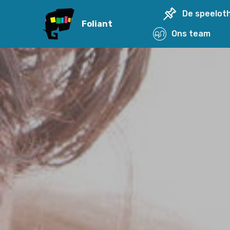
G-RSE0V1KBJB
De spe
Foliant
Ons t