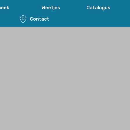
elotheek
Weetjes
Catalogu
eam
Contact