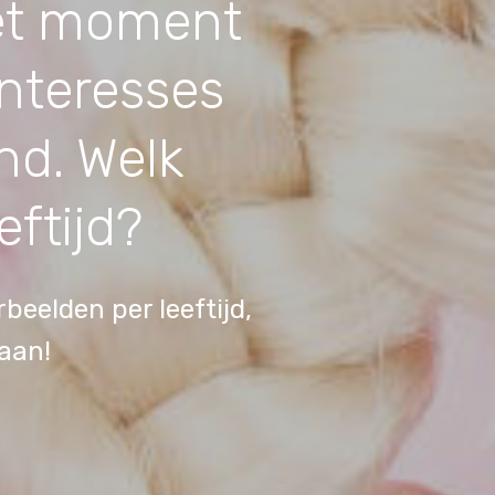
het moment
interesses
nd. Welk
eftijd?
beelden per leeftijd,
aan!