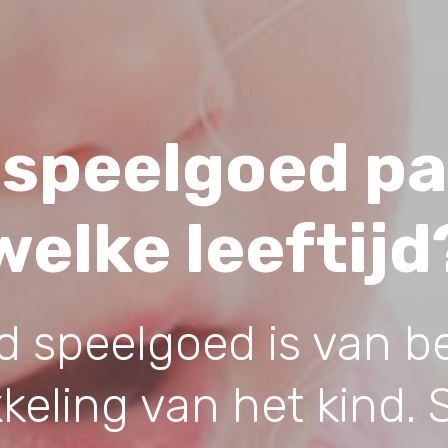
 speelgoed pas
welke leeftijd
d speelgoed is van b
keling van het kind.