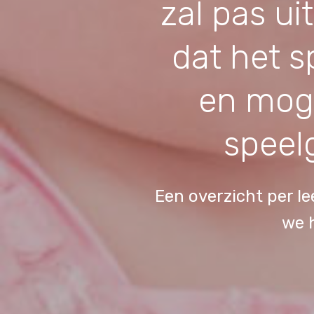
zal pas u
dat het s
en moge
speelg
Een overzicht per le
we 