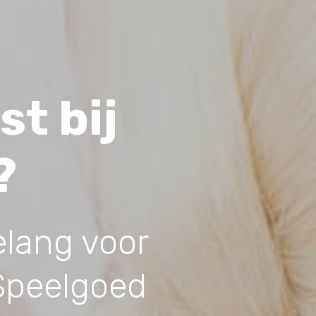
t bij
?
elang voor
 Speelgoed